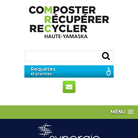
Requêtes
et plaintes
MENU