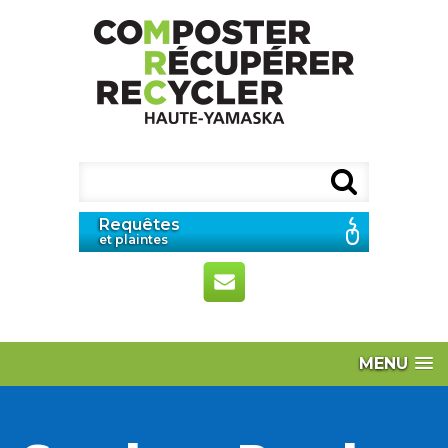
Requêtes
et plaintes
MENU