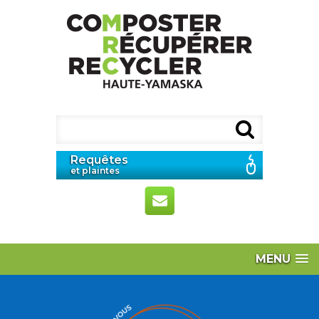
Requêtes
et plaintes
MENU