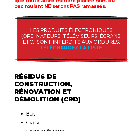
que toute autre matière placée hors du
bac roulant NE seront PAS ramassés.
LES PRODUITS ÉLECTRONIQUES
(ORDINATEURS, TÉLÉVISEURS, ÉCRANS,
ETC.) SONT INTERDITS AUX ORDURES.
TÉLÉCHARGEZ LA LISTE
.
RÉSIDUS DE
CONSTRUCTION,
RÉNOVATION ET
DÉMOLITION (CRD)
Bois
Gypse