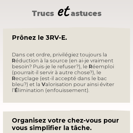
et
Trucs
astuces
Prônez le 3RV-E.
Dans cet ordre, privilégiez toujours la
R
éduction à la source (en ai-je vraiment
besoin? Puis-je le refuser?), le
R
éemploi
(pourrait-il servir à autre chose?), le
R
ecyclage (est-il accepté dans le bac
bleu?) et la
V
alorisation pour ainsi éviter
l’
É
limination (enfouissement).
Organisez votre chez-vous pour
vous simplifier la tâche.